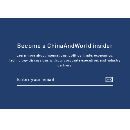
Become a ChinaAndWorld insider
Learn more about international politics, trade, economics,
technology discussions with our corporate executives and industry
partners.
Enter
Subscribe
your
email