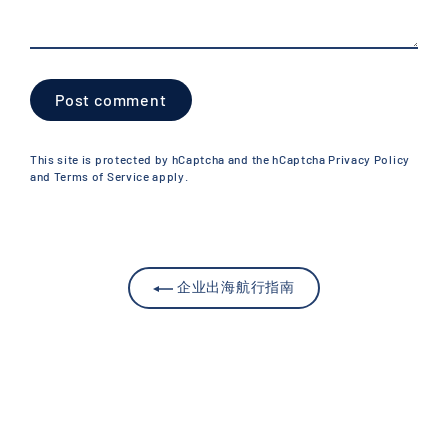
Post
comment
This site is protected by hCaptcha and the hCaptcha
Privacy Policy
and
Terms of Service
apply.
企业出海航行指南