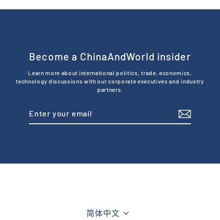
Become a ChinaAndWorld insider
Learn more about international politics, trade, economics,
technology discussions with our corporate executives and industry
partners.
Enter
Subscribe
your
email
Language
简体中文