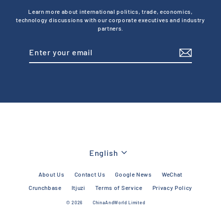
Learn more about international politics, trade, economics,
technology discussions with our corporate executives and industry
partners.
Enter
Subscribe
your
email
Language
English
About Us
Contact Us
Google News
WeChat
Crunchbase
Itjuzi
Terms of Service
Privacy Policy
© 2026
ChinaAndWorld Limited